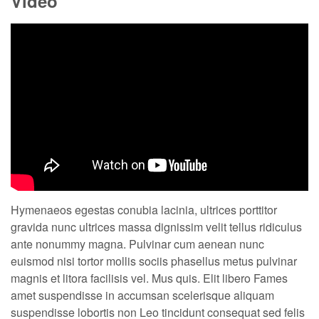
Video
Hymenaeos egestas conubia lacinia, ultrices porttitor
gravida nunc ultrices massa dignissim velit tellus ridiculus
ante nonummy magna. Pulvinar cum aenean nunc
euismod nisi tortor mollis sociis phasellus metus pulvinar
magnis et litora facilisis vel. Mus quis. Elit libero Fames
amet suspendisse in accumsan scelerisque aliquam
suspendisse lobortis non Leo tincidunt consequat sed felis